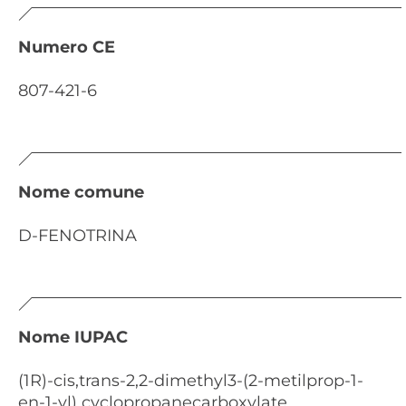
Numero CE
807-421-6
Nome comune
D-FENOTRINA
Nome IUPAC
(1R)-cis,trans-2,2-dimethyl3-(2-metilprop-1-
en-1-yl) cyclopropanecarboxylate