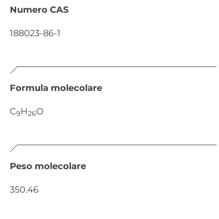
Numero CAS
188023-86-1
Formula molecolare
C
H
O
9
26
Peso molecolare
350.46