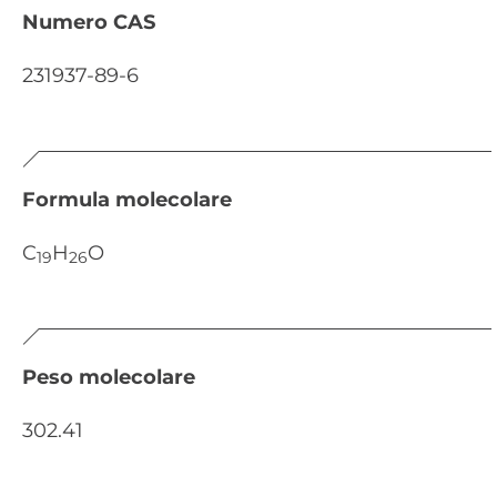
Numero CAS
231937-89-6
Formula molecolare
C
H
O
19
26
Peso molecolare
302.41