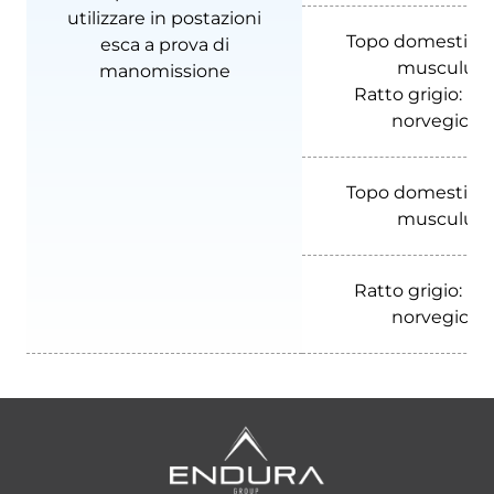
utilizzare in postazioni
Topo domestico
esca a prova di
musculus
manomissione
Ratto grigio:
Ra
norvegicus
Topo domestico
musculus
Ratto grigio:
Ra
norvegicus